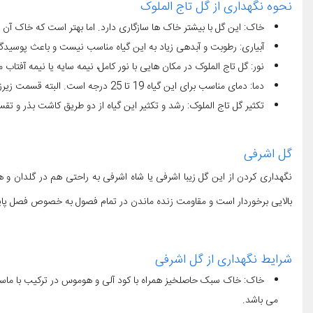
نحوه نگهداری از گل تاج الملوک
خاک: این گل با بیشتر خاک ها سازگاری دارد. اما بهتر است که خاک آن
آبیاری: رطوبت و آبدهی زیاد به این گیاه مناسب نیست و باعث پوسید
نور: گل تاج الملوک در مکان هایی با نور کامل، نیمه سایه یا نیمه آفتاب
دما: دمای مناسب برای این گیاه 19 تا 25 درجه است. البته قسمت زیرزمینی گیاه به سرمای زمستان مقاوم است و طوقه و ساقه زیرزمینی گیاه تا منفی 35 درجه را تحمل می کند.
تکثیر گل تاج الملوک: رشد و تکثیر این گیاه از دو طریق کاشت بذر و تقس
گل اشرفی
نگهداری کردن از این گل زیبا اشرفی یا شاه اشرفی به راحتی هم در گلدان و 
بالایی برخوردار است و مقاومت زنده ماندن در تمام فصول به خصوص فصل پاییز 
شرایط نگهداری از گل اشرفی
خاک: خاک سبک حاصلخیز همراه با کود آلی و هوموس در ترکیب با ماسه 
می باشد.