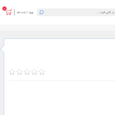
0
ورود / ثبت نام
5
4
3
2
1