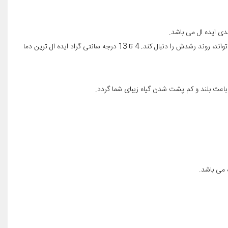
ی ایده ال می باشد.
دما: گل بنفشه در کل خنک پسند است و محیط های خنک را دوست دارد. این گل به راحتی می تواند سرمای زمستان را متحمل شود و حتی در زیر برف می تواند، روند رشدش را دنبال کند. 4 تا 13 درجه سانتی گراد ایده ال ترین دما
باعث بلند و کم پشت شدن گیاه زیبای شما گردد.
 می باشد.