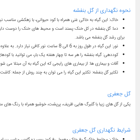
نحوه نگهداری از گل بنفشه
خاک: این گیاه به خاکی غنی همراه با کود حیوانی، با زهکشی مناسب 
برای رشد گل بنفشه می باشد.
نور: این گیاه در طول روز به 6 الی 8 ساعت نور کافی نیاز دارد. به علاوه گل بنفشه را می توان در باغچه و در زیر سایه کاشت.
کوددهی: گیاه بنفشه را هر سه تا چهار هفته یک بار، می توانید با کو
آفات و بیماری ها: از بیماری های رایجی که این گیاه به آن مبتلا می ش
تکثیر گل بنفشه: تکثیر این گیاه را می توان به چند روش از جمله: کاشت 
گل جعفری
یکی از گل های زیبا با گلبرگ هایی ظریف، پرپشت، خوشبو همراه با رنگ های متنو
شرایط نگهداری گل جعفری
خاک: مخلوط خاکبرگ+ خاک معمولی+ کود پوسیده گاوی، مناسب برای