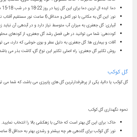
دما: ایده ال ترین دما برای این گل زیبا در روز 22-18 و در شب 18-15 درجه سانتی گراد می باشد.
نور: این گل به مکانی با نور کامل و حداقل 6 ساعت نور مستقیم آفتاب نیازمند است. چرا که کمبود نور سبب عدم گلدهی و ریز شدن غنچه های آن می شود.
آبیاری: گل جعفری به میزان آب متوسط نیاز دارد و در آبدهی آن نباید 
کوددهی: شما می توانید در طی فصل رشد گل جعفری، از کودهای محلول با فرمول 15-15-15 هر سه الی چهار هفته یک ب
آفات و بیماری ها: گل جعفری به دلیل عطر و بوی خوشی که دارد، می توا
روش تکثیر گل جعفری: راه اصلی تکثیر این نوع گل، کاشت بذر می باشد
گل کوکب
گل کوکب یا دالیا، یکی از پرطرفدارترین گل های پاییزی می باشد، که شما می 
نحوه نگهداری گل کوکب
خاک: برای این گل بهتر است که خاکی با زهکشی بالا را انتخاب نمایید. ب
نور: گل کوکب برای گلدهی هر چه بیشتر و رشدی بهتر به حداقل 8 ساعت نور کامل در روز نیازمند است. البته بهتر است که در گرمای سوزان تابستان این گیاه را در معرض نور شدید ظهر قرار ندهید.