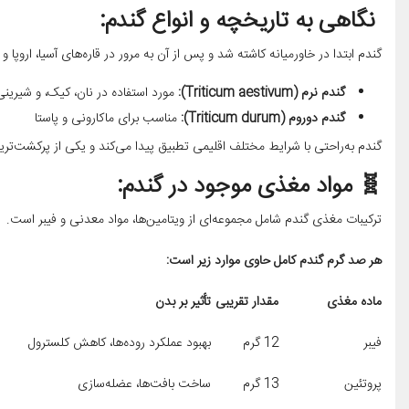
نگاهی به تاریخچه و انواع گندم:
گندم ابتدا در خاورمیانه کاشته شد و پس از آن به مرور در قاره‌های آسیا، ارو
گندم نرم
(Triticum aestivum):
مورد استفاده در نان، کیک، و شیرینی
گندم دوروم
(Triticum durum):
مناسب برای ماکارونی و پاستا
گندم به‌راحتی با شرایط مختلف اقلیمی تطبیق پیدا می‌کند و یکی از پرکشت
🧬 مواد مغذی موجود در گندم:
ترکیبات مغذی گندم شامل مجموعه‌ای از ویتامین‌ها، مواد معدنی و فیبر است.
هر صد گرم گندم کامل حاوی موارد زیر است:
ماده مغذی
مقدار تقریبی
تأثیر بر بدن
فیبر
12 گرم
بهبود عملکرد روده‌ها، کاهش کلسترول
پروتئین
13 گرم
ساخت بافت‌ها، عضله‌سازی