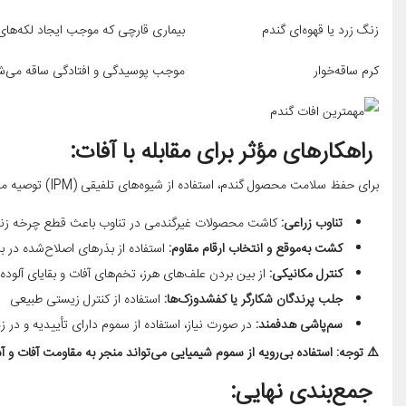
زنگ زرد یا قهوه‌ای گندم
بیماری قارچی که موجب ایجاد لکه‌های 
کرم ساقه‌خوار
موجب پوسیدگی و افتادگی ساقه می‌ش
راهکارهای مؤثر برای مقابله با آفات:
برای حفظ سلامت محصول گندم، استفاده از شیوه‌های تلفیقی (IPM) توصیه می‌شود که شامل اقدامات زیست‌محیطی، مکانیکی، زراعی و شیمیایی است:
تناوب زراعی
:
کاشت محصولات غیرگندمی در تناوب باعث قطع چرخه زندگ
کشت به‌موقع و انتخاب ارقام مقاوم
:
استفاده از بذرهای اصلاح‌شده در برا
کنترل مکانیکی
:
از بین بردن علف‌های هرز، تخم‌های آفات و بقایای آلوده 
جلب پرندگان شکارگر یا کفشدوزک‌ها
:
استفاده از کنترل زیستی طبیعی
سم‌پاشی هدفمند
:
در صورت نیاز، استفاده از سموم دارای تأییدیه و د
⚠️ توجه: استفاده بی‌رویه از سموم شیمیایی می‌تواند منجر به مقاومت آفات
جمع‌بندی نهایی: