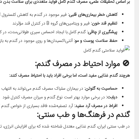
بر اساس تحقیقات علمی، مصرف گندم کامل فواید متعددی برای سلامت بدن دا
کاهش خطر بیماری‌های قلبی
:
فیبر موجود در گندم به کاهش کلسترول 
تنظیم قند خون
:
فیبر و ویتامین‌های گروه B در کنترل قند مؤثرند
پیشگیری از چاقی
:
گندم کامل با ایجاد احساس سیری طولانی‌مدت، در
حفظ سلامت پوست و مو
:
آنتی‌اکسیدان‌ها و روی موجود در گندم به ب
🚫 موارد احتیاط در مصرف گندم:
هرچند گندم غذایی مفید است، اما برخی افراد باید با احتیاط مصرف کنند:
حساسیت به گلوتن
:
در بیماران سلیاک مصرف گندم می‌تواند به التهاب
دیابت
:
در برخی موارد بهتر است نوع گندم و میزان مصرف کنترل شود
افراط در مصرف آرد سفید
:
آرد تصفیه‌شده فاقد بسیاری از خواص گندم 
گندم در فرهنگ‌ها و طب سنتی:
در طب سنتی ایران، گندم غذایی معتدل شناخته شده که برای افزایش انرژی، ت