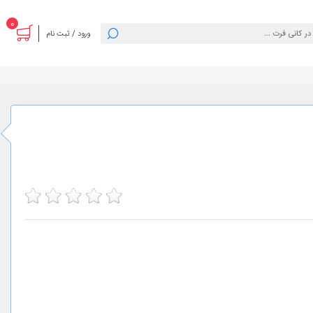
0
ورود / ثبت نام
5
4
3
2
1