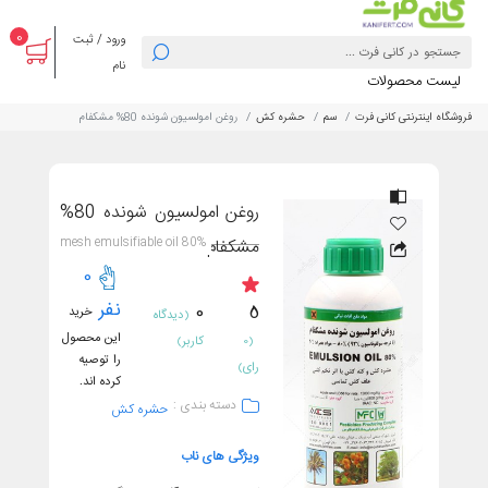
0
ورود / ثبت
نام
لیست محصولات
فروشگاه اینترنتی کانی فرت
سم
حشره کش
روغن امولسیون شونده 80% مشکفام
روغن امولسیون شونده 80%
80% mesh emulsifiable oil
مشکفام
0
نفر
0
5
خرید
(دیدگاه
این محصول
(0
کاربر)
را توصیه
رای)
کرده اند.
دسته بندی :
حشره کش
ویژگی های ناب