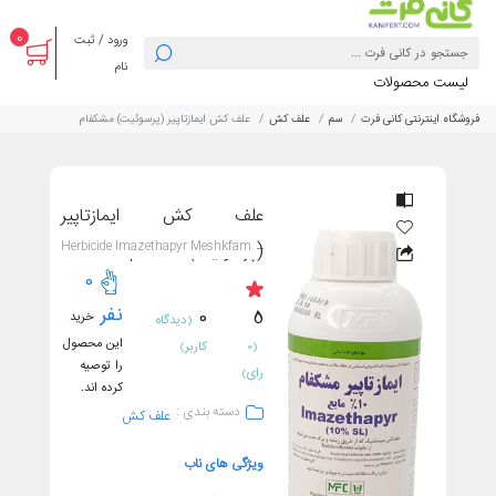
0
ورود / ثبت
نام
لیست محصولات
فروشگاه اینترنتی کانی فرت
سم
علف کش
علف کش ایمازتاپیر (پرسوئیت) مشکفام
علف کش ایمازتاپیر
Herbicide Imazethapyr Meshkfam
(پرسوئیت) مشکفام
0
نفر
0
5
خرید
(دیدگاه
این محصول
(0
کاربر)
را توصیه
رای)
کرده اند.
دسته بندی :
علف کش
ویژگی های ناب