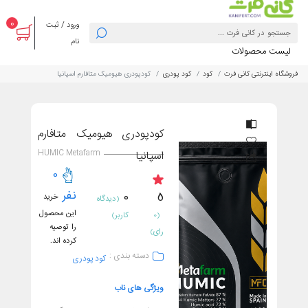
0
ورود / ثبت
نام
لیست محصولات
فروشگاه اینترنتی کانی فرت
کود
کود پودری
کودپودری هیومیک متافارم اسپانیا
کودپودری هیومیک متافارم
HUMIC Metafarm
اسپانیا
0
نفر
0
5
خرید
(دیدگاه
این محصول
(0
کاربر)
را توصیه
رای)
کرده اند.
دسته بندی :
کود پودری
ویژگی های ناب