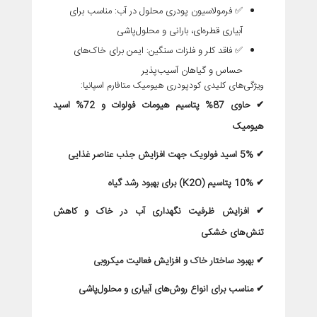
✅
فرمولاسیون پودری محلول در آب
: مناسب برای
آبیاری قطره‌ای، بارانی و محلول‌پاشی
✅
فاقد کلر و فلزات سنگین
: ایمن برای خاک‌های
حساس و گیاهان آسیب‌پذیر
ویژگی‌های کلیدی کودپودری هیومیک متافارم اسپانیا:
✔
حاو
ی 87% پتاسیم هیومات فولوات و 72% اسید
هیومیک
✔
5%
اس
ید فولویک جهت افزایش جذب عناصر غذایی
✔
10%
پتاس
یم (
K2O
) برای بهبود رشد گیاه
✔
افزا
یش ظرفیت نگهداری آب در خاک و کاهش
تنش‌های خشکی
✔
بهبود
ساختار
خاک
و
افزا
یش فعالیت میکروبی
✔
مناسب
برا
ی انواع روش‌های آبیاری و محلول‌پاشی