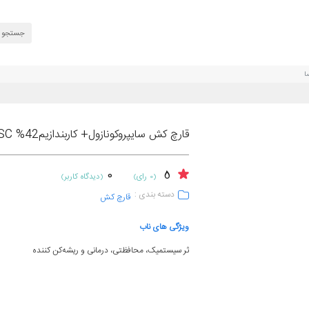
قارچ کش سایپروکونازول+ کاربندازیم42% SC (آلتوکمبی) تسا
0
5
(0 رای)
(دیدگاه کاربر)
دسته بندی :
قارچ کش
ویژگی های ناب
ثر سیستمیک، محافظتی، درمانی و ریشه‌کن کننده