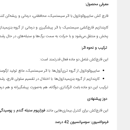
معرفی محصول:
قارچ کش سایپروکونازول با اثر سیستمیک، محافظتی، درمانی و ریشه‌کن کننده از گروه تریازول است که سبب مهار ف
کاربندازیم قارچ‌کشی سیستمیک با اثر پیشگیری و درمانی از گروه بنزیمیدازو
پخش و منتقل می‌شود و با حرکت به سمت برگ‌ها و سنبله‌های در حال رشد و
ترکیب و نحوه اثر:
این قارچ‌کش شامل دو ماده فعال قدرتمند است:
سایپروکونازول
از گروه تری‌آزول‌ها: با اثر سیستمیک، مانع تولید ارگوس
کاربندازیم
از گروه بنزیمیدازول‌ها: با اختلال در تقسیم سلولی قارچ، رشد
ترکیب این دو ماده باعث اثرگذاری دوگانه، هم به‌صورت پیشگیرانه و هم درمانی می‌شود. فرمولاسیون سوسپان
دوز پیشنهادی
این قارچ‌کش برای کنترل بیماری‌هایی مانند
فوزاریوم سنبله گندم
و
پوسیدگی 
فرمولاسیون:
سوسپانسیون 42 درصد