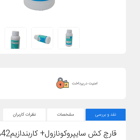
امنیت در پرداخت
نقد و بررسی
مشخصات
نظرات کاربران
قارچ کش سایپروکونازول+ کاربندازیم42% SC (آلتوکمبی)