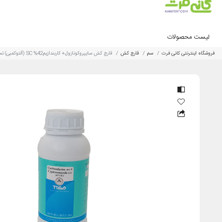
لیست محصولات
فروشگاه اینترنتی کانی فرت
سم
قارچ کش
قارچ کش سایپروکونازول+ کاربندازیم42% SC (آلتوکمبی) تسا