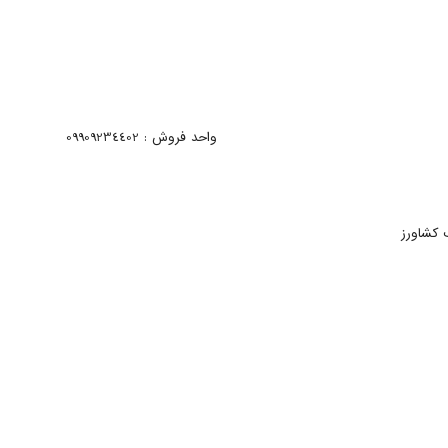
واحد فروش : 09909234402
 کشاورز