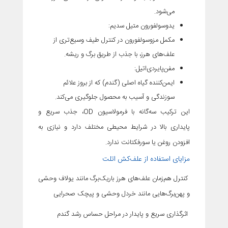
می‌شود.
یدوسولفورون متیل سدیم
:
مکمل مزوسولفورون در کنترل طیف وسیع‌تری از
علف‌های هرز، با جذب از طریق برگ و ریشه.
مفن‌پایردی‌اتیل
:
ایمن‌کننده گیاه اصلی (گندم) که از بروز علائم
سوزندگی و آسیب به محصول جلوگیری می‌کند.
این ترکیب سه‌گانه با فرمولاسیون OD، جذب سریع و
پایداری بالا در شرایط محیطی مختلف دارد و نیازی به
افزودن روغن یا سورفکتانت ندارد.
مزایای استفاده از علف‌کش اتلت
کنترل هم‌زمان علف‌های هرز باریک‌برگ مانند یولاف وحشی
و پهن‌برگ‌هایی مانند خردل وحشی و پیچک صحرایی
اثرگذاری سریع و پایدار در مراحل حساس رشد گندم