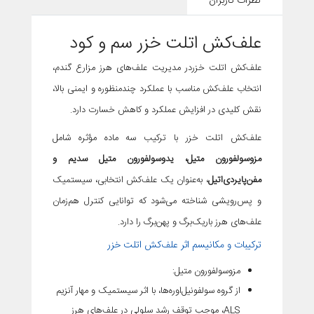
نظرات کاربران
علف‌کش اتلت
خزر سم و کود
علف‌کش اتلت خزردر مدیریت علف‌های هرز مزارع گندم،
انتخاب علف‌کش مناسب با عملکرد چندمنظوره و ایمنی بالا،
نقش کلیدی در افزایش عملکرد و کاهش خسارت دارد.
علف‌کش اتلت خزر با ترکیب سه ماده مؤثره شامل
مزوسولفورون متیل، یدوسولفورون متیل سدیم و
مفن‌پایردی‌اتیل
، به‌عنوان یک علف‌کش انتخابی، سیستمیک
و پس‌رویشی شناخته می‌شود که توانایی کنترل هم‌زمان
علف‌های هرز باریک‌برگ و پهن‌برگ را دارد.
ترکیبات و مکانیسم اثر علف‌کش اتلت خزر
مزوسولفورون متیل
:
از گروه سولفونیل‌اوره‌ها، با اثر سیستمیک و مهار آنزیم
ALS، موجب توقف رشد سلولی در علف‌های هرز