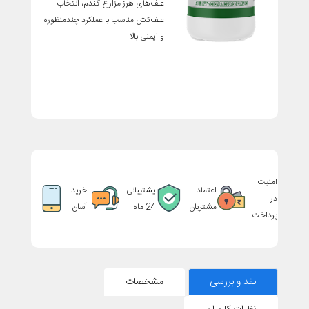
علف‌های هرز مزارع گندم، انتخاب
علف‌کش مناسب با عملکرد چندمنظوره
و ایمنی بالا
امنیت
اعتماد
پشتیبانی
خرید
در
مشتریان
24 ماه
آسان
پرداخت
نقد و بررسی
مشخصات