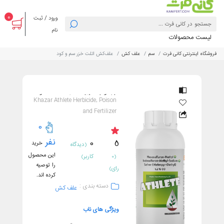
0
ورود / ثبت
نام
لیست محصولات
فروشگاه اینترنتی کانی فرت
سم
علف کش
علف‌کش اتلت خزر سم و کود
علف‌کش اتلت خزر سم و کود
Khazar Athlete Herbicide, Poison
and Fertilizer
0
نفر
0
5
خرید
(دیدگاه
این محصول
(0
کاربر)
را توصیه
رای)
کرده اند.
دسته بندی :
علف کش
ویژگی های ناب