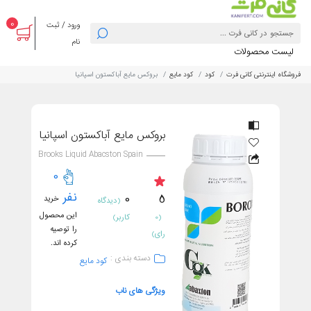
0
ورود / ثبت
نام
لیست محصولات
فروشگاه اینترنتی کانی فرت
کود
کود مایع
بروکس مایع آباکستون اسپانیا
بروکس مایع آباکستون اسپانیا
Brooks Liquid Abacston Spain
0
نفر
0
5
خرید
(دیدگاه
این محصول
(0
کاربر)
را توصیه
رای)
کرده اند.
دسته بندی :
کود مایع
ویژگی های ناب