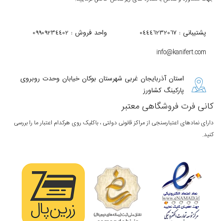
پشتیبانی : 04446232067
واحد فروش : 09909234402
info@kanifert.com
استان آذربایجان غربی شهرستان بوکان خیابان وحدت روبروی
پارکینگ کشاورز
کانی فرت فروشگاهی معتبر
دارای نمادهای اعتبارسنجی از مراکز قانونی دولتی ، باکلیک روی هرکدام اعتبار ما را بررسی
کنید.