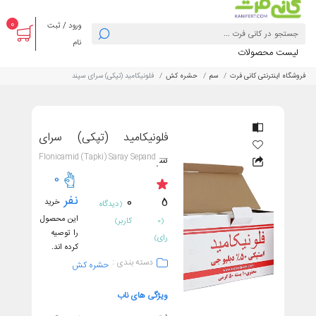
0
ورود / ثبت
نام
لیست محصولات
فروشگاه اینترنتی کانی فرت
سم
حشره کش
فلونیکامید (تپکی) سرای سپند
فلونیکامید (تپکی) سرای
Flonicamid (Tapki) Saray Sepand
سپند
0
نفر
0
5
خرید
(دیدگاه
این محصول
(0
کاربر)
را توصیه
رای)
کرده اند.
دسته بندی :
حشره کش
ویژگی های ناب