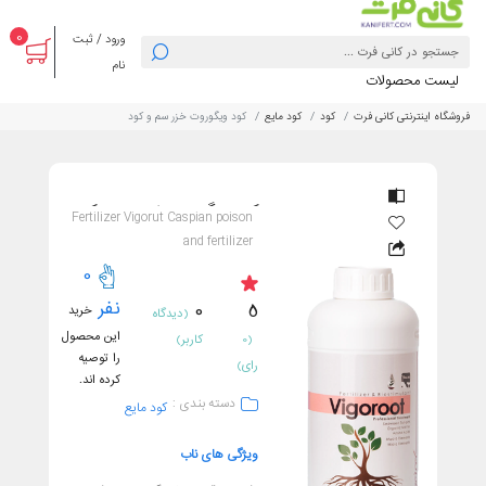
0
ورود / ثبت
نام
لیست محصولات
فروشگاه اینترنتی کانی فرت
کود
کود مایع
کود ویگوروت خزر سم و کود
کود ویگوروت خزر سم و کود
Fertilizer Vigorut Caspian poison
and fertilizer
0
نفر
0
5
خرید
(دیدگاه
این محصول
(0
کاربر)
را توصیه
رای)
کرده اند.
دسته بندی :
کود مایع
ویژگی های ناب