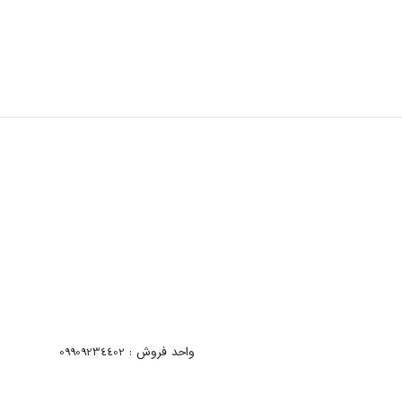
واحد فروش : 09909234402