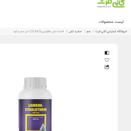
لیست محصولات
فروشگاه اینترنتی کانی فرت
سم
حشره کش
لامبدا سای هالوترین4.9% CS خزر سم و کود