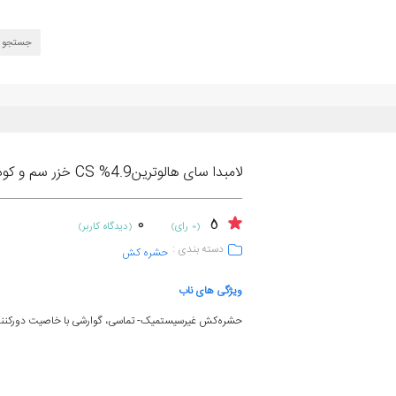
لامبدا سای هالوترین4.9% CS خزر سم و کود
0
5
(0 رای)
(دیدگاه کاربر)
دسته بندی :
حشره کش
ویژگی های ناب
حشره‌کش غیرسیستمیک- تماسی، گوارشی با خاصیت دورکنن