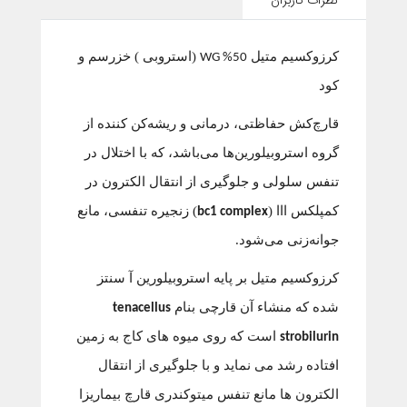
نظرات کاربران
کرزوکسیم متیل
(استروبی ) خزرسم و
50% WG
کود
قارچ‌کش حفاظتی، درمانی و ریشه‌کن کننده از
گروه استروبیلورین‌ها می‌باشد، که با اختلال در
تنفس سلولی و جلوگیری از انتقال الکترون در
کمپلکس ااا (
) زنجیره تنفسی، مانع
bc1 complex
جوانه‌زنی می‌شود.
کرزوکسیم متیل بر پایه استروبیلورین آ سنتز
شده که منشاء آن قارچی بنام
tenacellus
است که روی میوه های کاج به زمین
strobilurin
افتاده رشد می نماید و با جلوگیری از انتقال
الکترون ها مانع تنفس میتوکندری قارچ بیماریزا