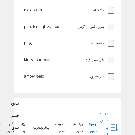
moshkfam
مشکفام
pars forough zagros
پارس فروغ زاگرس
misc
متفرقه ها
khazarsamkood
خزر سم و کود
amber seed
بذر عنبری
golsa golshan
گلسا گلشن
نتایج
tessa
تسا
مرتب
فیلتر
سازی
جدید
پرفروش
محبوب
ارزان
گران
تخفیف
matafarm aspain
متافارم اسپانیا
بر
پربازدیدترین
بندی:
ترین
ترین
ترین
ترین
ترین
دار