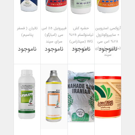
آزوکسی استروبین
حشره کش
فیپرونیل 5٪ اس
تاتیان ( فسفر
+ سایپروکونازول
تیامتوکسام 25%
سی (امبارگو)
پتاسیم)
28% اس سی
WG (سپتاراس)
سرای سپند
ناموجود
ناموجود
ناموجود
ناموجود
(مایکلوس) سرای
سرای سپند
سپند
مشاهده
مشاهده
مشاهده
مشاهده