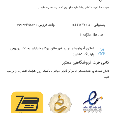
 مشاوره و تماس با شماره های زیر تماس حاصل فرمایید.
پشتیبانی : 04446232067
واحد فروش : 09909234402
info@kanifert.com
استان آذربایجان غربی شهرستان بوکان خیابان وحدت روبروی
پارکینگ کشاورز
نی فرت فروشگاهی معتبر
ای نمادهای اعتبارسنجی از مراکز قانونی دولتی ، باکلیک روی هرکدام اعتبار ما را بررسی
.