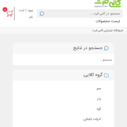
0
ورود / ثبت
نام
یست محصولات
گاه اینترنتی کانی فرت
جستجو در نتایج
گروه کالایی
سم
بذر
کود
ادوات باغبانی