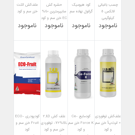
چسب باغبانی
کود هیومیک
حشره کش
علف‌کش اتلت
لاتکس 5
گرانول نهاده سم
سایپرمترین 40%
خزر سم و کود
کیلوگرمی
EC خزر سم و کود
ناموجود
ناموجود
ناموجود
ناموجود
مشاهده
مشاهده
مشاهده
مشاهده
علف‌کش توفوردی
کودمایع Ce-
علف کش 2,4D
کودپودری ECO-
+ ام‌ث‌پ‌آ خزر سم
Force K خزر سم
-72%SL توفوردی
Fruit خزر سم و
و کود
و کود
خزر سم و کود
کود