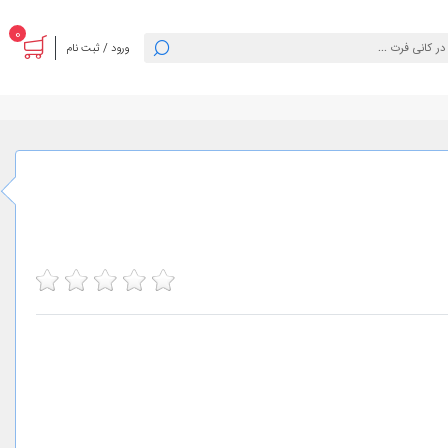
0
ورود / ثبت نام
5
4
3
2
1