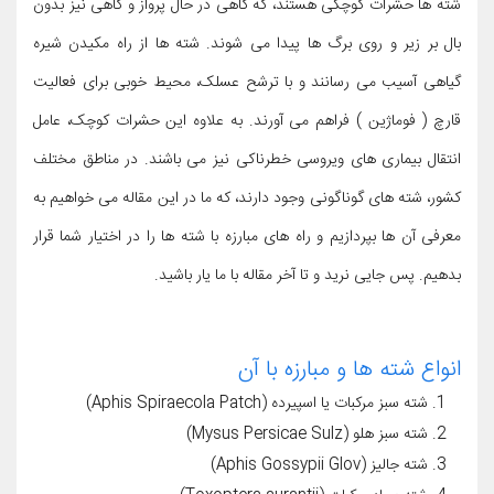
شته ها حشرات کوچکی هستند، که گاهی در حال پرواز و گاهی نیز بدون
بال بر زیر و روی برگ ها پیدا می شوند. شته ها از راه مکیدن شیره
گیاهی آسیب می رسانند و با ترشح عسلک، محیط خوبی برای فعالیت
قارچ ( فوماژین ) فراهم می آورند. به علاوه این حشرات کوچک، عامل
انتقال بیماری های ویروسی خطرناکی نیز می باشند. در مناطق مختلف
کشور، شته های گوناگونی وجود دارند، که ما در این مقاله می خواهیم به
معرفی آن ها بپردازیم و راه های مبارزه با شته ها را در اختیار شما قرار
بدهیم. پس جایی نرید و تا آخر مقاله با ما یار باشید.
انواع شته ها و مبارزه با آن
شته سبز مرکبات یا اسپیرده (Aphis Spiraecola Patch)
شته سبز هلو (Mysus Persicae Sulz)
شته جالیز (Aphis Gossypii Glov)