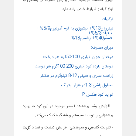
آبیاری استفاده می‌شود. مقدار و زمان مصرف آن بستگی به
نوع گیاه و شرایط خاص رشد دارد
ترکیبات:
نیتروژن13%+ نیتروژن به فرم آمونیوم5/9%+
نیترات5/3%+
فسفر40%+ پتاسیم13%
میزان مصرف:
درختان جوان ابیاری 100-50گرم هر درخت
درختان بارده کود ابیاری 200-100گرم هر درخت
زراعت سبزی و صیفی 12-8 کیلوگرم در هکتار
محلول پاشی 3-1در هزار لیتر آب
فواید کود هکس P
- افزایش رشد ریشه‌ها: فسفر موجود در این کود به بهبود
ریشه‌زایی و توسعه سیستم ریشه گیاه کمک می‌کند.
- تقویت گلدهی و میوه‌دهی: افزایش کیفیت و تعداد گل‌ها