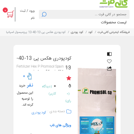
0
ورود / ثبت
نام
لیست محصولات
فروشگاه اینترنتی کانی فرت
کود
کود پودری
کودپودری هکس پی 13-40-13 پرومیسول اسپانیا
کودپودری هکس پی 13-40-
Fertilizer Hex P Promisol Spain
13 پرومیسول اسپانیا
0
نفر
0
5
خرید
(دیدگاه
این محصول
(0
کاربر)
را توصیه
رای)
کرده اند.
دسته بندی :
کود پودری
ویژگی های ناب