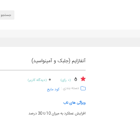
آنفازایم (جلبک و آمینواسید)
0
5
(0 رای)
(دیدگاه کاربر)
دسته بندی :
کود مایع
ویژگی های ناب
افزایش عملکرد به میزان 10 تا 30 درصد