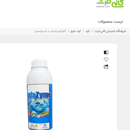
لیست محصولات
فروشگاه اینترنتی کانی فرت
کود
کود مایع
آنفازایم (جلبک و آمینواسید)