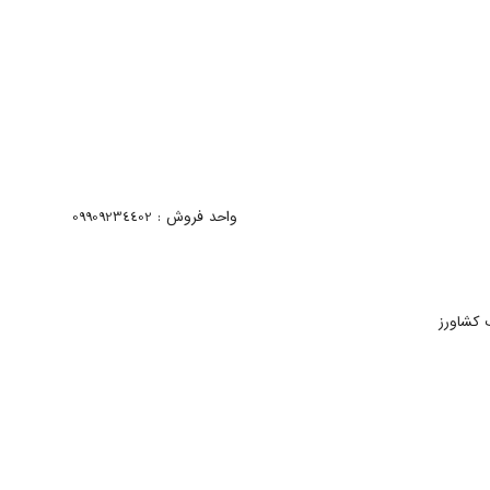
واحد فروش : 09909234402
 کشاورز