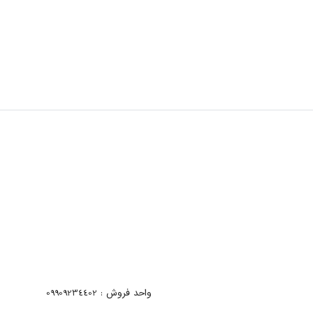
واحد فروش : 09909234402