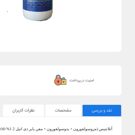
امنیت در پرداخت
نقد و بررسی
مشخصات
نظرات کاربران
آتلانتیس (مزوسولفورون + یدوسولفورون +‌ مفن پایر دی اتیل 1.2%
OD)