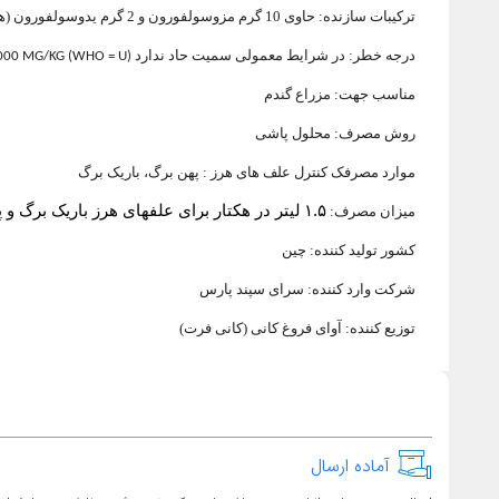
ترکیبات سازنده: حاوی 10 گرم مزوسولفورون و 2 گرم یدوسولفورون (همراه با 30 گرم ایمن کننده مفن پایر دی اتیل)
درجه خطر: در شرایط معمولی سمیت حاد ندارد
(WHO = U) LD50 > 5000 MG/KG
مناسب جهت: مزراع گندم
روش مصرف: محلول پاشی
موارد مصرفک کنترل علف های هرز : پهن برگ، باریک برگ
۱.۵
لیتر در هکتار برای علفهای هرز باریک برگ و 
میزان مصرف:
کشور تولید کننده: چین
شرکت وارد کننده: سرای سپند پارس
توزیع کننده: آوای فروغ کانی (کانی فرت)
آماده ارسال