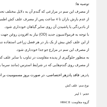
توصیه ها
:
از مصرف این سم در مزارعی که گندم آن به دلایل مختلف تح
از عدم بارش باران تا 4 ساعت پس از مصرف علف کش اطمینان حاصل نمایید
از بادبردگی یا پاشیدن آن روی سایر گیاهان خودداری شود
.
با توجه به فرمولاسیون جدید
(OD)
نیاز به افزودن روغن جهت 
از این علف کش بیش از یک بار در هر فصل زراعی استفاده ننم
از مصرف این سم در مزارع
جو
جدا خودداری شود
.
به منظور جلوگیری از پدیده مقاومت در تناوب با سایر علف
از مصرف روی گندم‌هایی که در شرایط استرس (مانند سرما یا 
فاقد پادزهر اختصاصی، در صورت بروز مسمومیت بر اسا
پادزهر:
نوع سم: علف کش
حجم: 1 لیتر
گروه مقاومت:
HRAC B