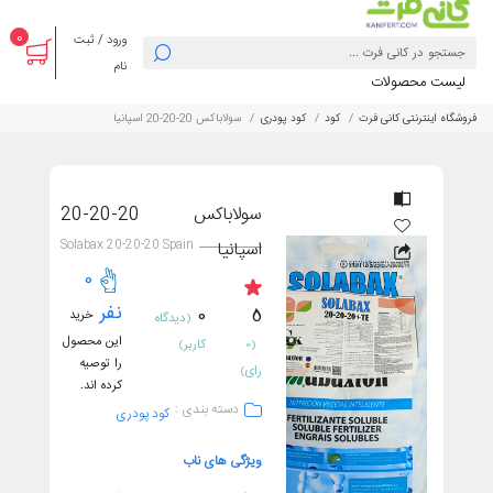
0
ورود / ثبت
نام
لیست محصولات
فروشگاه اینترنتی کانی فرت
کود
کود پودری
سولاباکس 20-20-20 اسپانیا
سولاباکس 20-20-20
Solabax 20-20-20 Spain
اسپانیا
0
نفر
0
5
خرید
(دیدگاه
این محصول
(0
کاربر)
را توصیه
رای)
کرده اند.
دسته بندی :
کود پودری
ویژگی های ناب