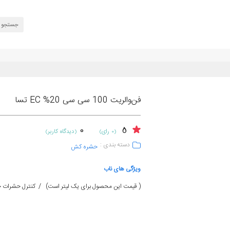
فن‌والریت 100 سی سی 20% EC تسا
0
5
(0 رای)
(دیدگاه کاربر)
دسته بندی :
حشره کش
ویژگی های ناب
( قیمت این محصول برای یک لیتر است) / کنترل حشرات چوبخ