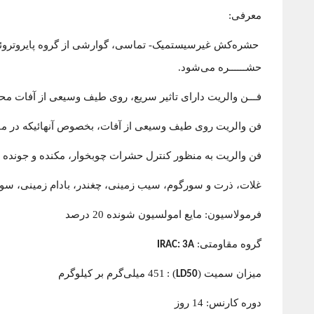
معرفی:
حشره‌کش غیرسیستمیک- تماسی، گوارشی از گروه پایروترو
حشــــــره می‌شود.
فـــن والریت دارای تاثیر سریع، روی طیف وسیعی از آفات 
فن والریت روی طیف وسیعی از آفات، بخصوص آنهائیکه در مقا
فن والریت به منظور کنترل حشرات چوبخوار، مکنده و جونده 
غلات، ذرت و سورگوم، سیب زمینی، چغندر، بادام زمینی، سویا
فرمولاسیون: مایع امولسیون شونده 20 درصد
گروه مقاومتی:
IRAC: 3A
میزان سمیت (
) :
451 میلی‌گرم بر کیلوگرم
LD50
دوره کارنس: 14 روز