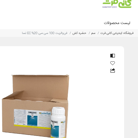
لیست محصولات
فروشگاه اینترنتی کانی فرت
سم
حشره کش
فن‌والریت 100 سی سی 20% EC تسا