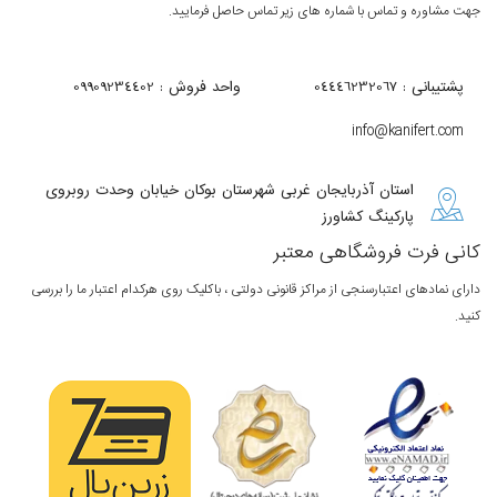
 مشاوره و تماس با شماره های زیر تماس حاصل فرمایید.
پشتیبانی : 04446232067
واحد فروش : 09909234402
info@kanifert.com
استان آذربایجان غربی شهرستان بوکان خیابان وحدت روبروی
پارکینگ کشاورز
نی فرت فروشگاهی معتبر
ای نمادهای اعتبارسنجی از مراکز قانونی دولتی ، باکلیک روی هرکدام اعتبار ما را بررسی
.