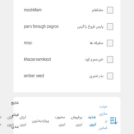
moshkfam
مشکفام
pars forough zagros
پارس فروغ زاگرس
misc
متفرقه ها
khazarsamkood
خزر سم و کود
amber seed
بذر عنبری
golsa golshan
گلسا گلشن
نتایج
مرتب
tessa
تسا
سازی
فیلتر
جدید
پرفروش
محبوب
ارزان
گران
تخفیف
بر
پربازدیدترین
ترین
ترین
ترین
ترین
ترین
دار
matafarm aspain
متافارم اسپانیا
بندی:
اساس