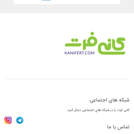
abacuston spain
آباکستون اسپانیا
arman bazr sepahan
آرمان بذر سپاهان
mehrasia
مهرآسیا
elixir of agriculture
اکسیر کشاورزی
shima guru
شیما گرو
mahan
مهان
که های اجتماعی
zarin sam
زرین سم
ی فرت را در شبکه های اجتماعی دنبال کنید.
epika
اپیکا
اس با ما