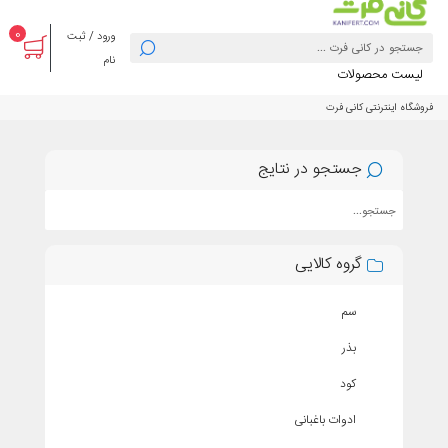
0
ورود / ثبت
نام
یست محصولات
گاه اینترنتی کانی فرت
جستجو در نتایج
گروه کالایی
سم
بذر
کود
ادوات باغبانی