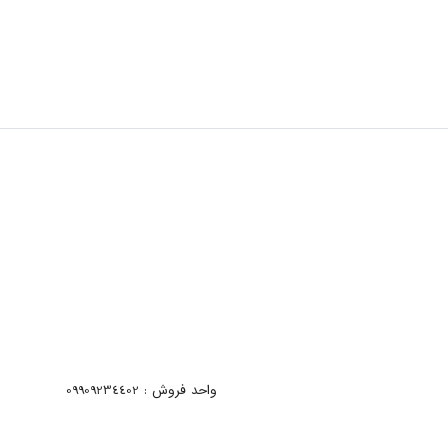
واحد فروش : 09909234402